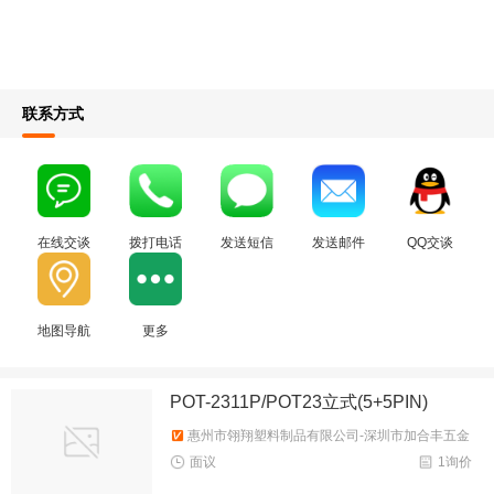
联系方式
在线交谈
拨打电话
发送短信
发送邮件
QQ交谈
地图导航
更多
POT-2311P/POT23立式(5+5PIN)
惠州市翎翔塑料制品有限公司-深圳市加合丰五金
塑胶制品有限公司
面议
1询价