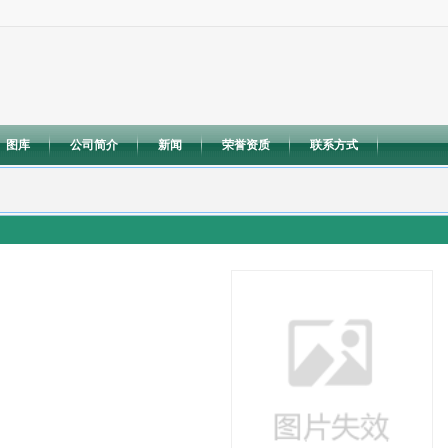
图库
公司简介
新闻
荣誉资质
联系方式
深圳市加
出口。（以上项目均不含法律、行政法规、国务院决定规定需前置审